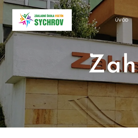
ÚVOD
Zah