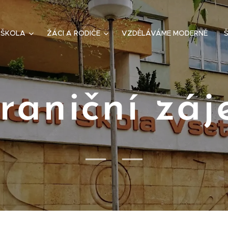
ŠKOLA
ŽÁCI A RODIČE
VZDĚLÁVÁME MODERNĚ
Š
raniční záj