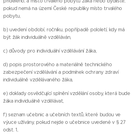
přiděleno, a místo trvalého pobytu žáka nebo bydliště,
pokud nemá na území České republiky místo trvalého
pobytu,
b) uvedení období, ročníku, popřípadě pololetí, kdy má
být žák individuálně vzděláván,
c) důvody pro individuální vzdělávání žáka,
d) popis prostorového a materiálně technického
zabezpečení vzdělávání a podmínek ochrany zdraví
individuálně vzdělávaného žáka,
e) doklady osvědčující splnění vzdělání osoby, která bude
žáka individuálně vzdělávat,
f) seznam učebnic a učebních textů, které budou ve
výuce užívány, pokud nejde o učebnice uvedené v § 27
odst. 1,