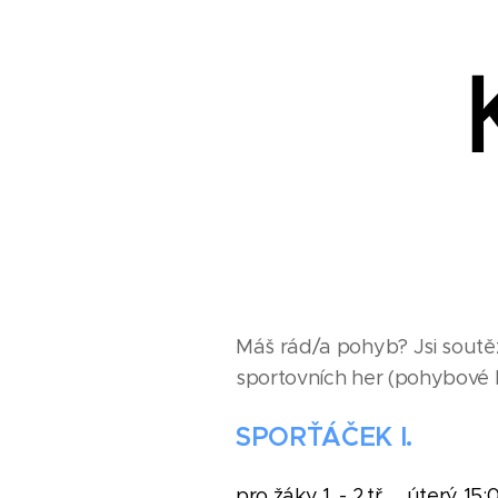
Máš rád/a pohyb? Jsi soutěž
sportovních her (pohybové hr
SPORŤÁČEK I.
pro žáky 1. - 2.tř. úterý 15: