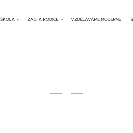
ŠKOLA
ŽÁCI A RODIČE
VZDĚLÁVÁME MODERNĚ
Š