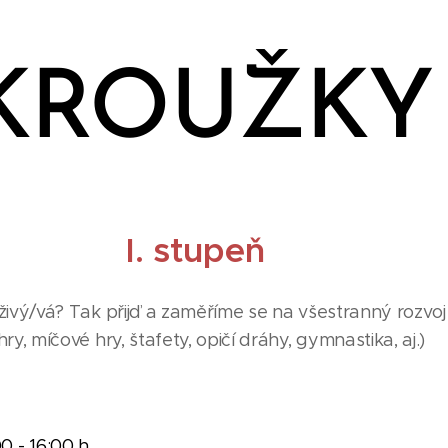
KROUŽKY
I. stupeň
ivý/vá? Tak přijď a zaměříme se na všestranný rozvoj
y, míčové hry, štafety, opičí dráhy, gymnastika, aj.)
00 - 16:00 h