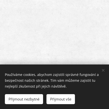
Používáme cookies, abychom zajistili správné fungování a
bezpečnost našich stránek. Tím vám můžeme zajistit tu
nejlepší zkušenost při jejich návštěvě.
© 2017
ZÁKLADNÍ ŠKOLA VSETÍN, SYCHROV 97.
forM.
Přijmout nezbytné
Přijmout vše
Vytvořeno službou
Webnode
Cookies