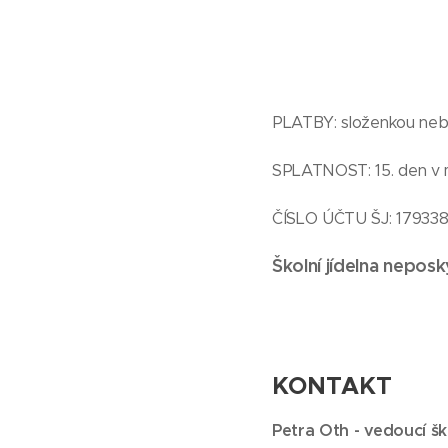
CIZÍ ST
PLATBY: složenkou nebo
SPLATNOST: 15. den v 
ČÍSLO ÚČTU ŠJ: 17933
Školní jídelna nepos
KONTAKT
Petra Oth - vedoucí ško