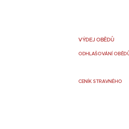
VÝDEJ OBĚDŮ
ODHLAŠOVÁNÍ OBĚD
CENÍK STRAVNÉHO
ŽÁ
11 - 1
15 a ví