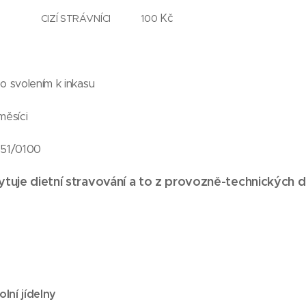
Kč
RÁVNÍCI 100
 svolením k inkasu
měsíci
851/0100
kytuje dietní stravování a to z provozně-technických
lní jídelny