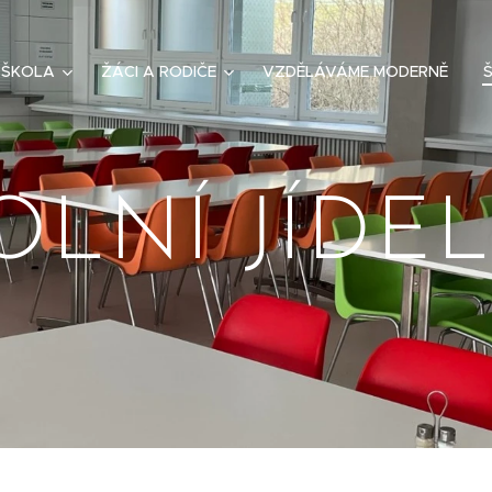
ŠKOLA
ŽÁCI A RODIČE
VZDĚLÁVÁME MODERNĚ
Š
OLNÍ JÍDE