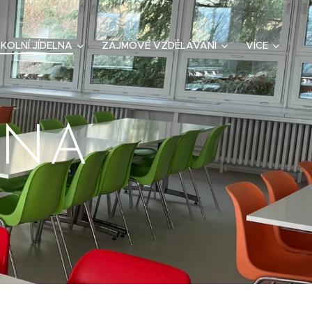
KOLNÍ JÍDELNA
ZÁJMOVÉ VZDĚLÁVÁNÍ
VÍCE
LNA