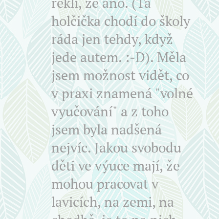
řekli, že ano. (Ta
holčička chodí do školy
ráda jen tehdy, když
jede autem. :-D). Měla
jsem možnost vidět, co
v praxi znamená "volné
vyučování" a z toho
jsem byla nadšená
nejvíc. Jakou svobodu
děti ve výuce mají, že
mohou pracovat v
lavicích, na zemi, na