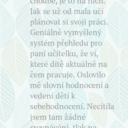
chodbě, je to na nich.
Jak se už od mala učí
plánovat si svoji práci.
Geniálně vymyšlený
systém přehledu pro
paní učitelku, že ví,
které dítě aktuálně na
čem pracuje. Oslovilo
mě slovní hodnocení a
vedení dětí k
sebehodnocení. Necítila
jsem tam žádné
srovnávání, tlak na