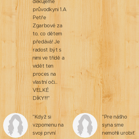
děkujeme
průvodkyni 1.A
Petře
Zgarbové za
to, co dětem
předává! Je
radost být s
nimi ve třídě a
vidět ten
proces na
vlastní oči...
VELKÉ
DÍKY!!!"
"Když si
"Pre nášho
vzpomenu na
syna sme
svoji první
nemohli urobiť