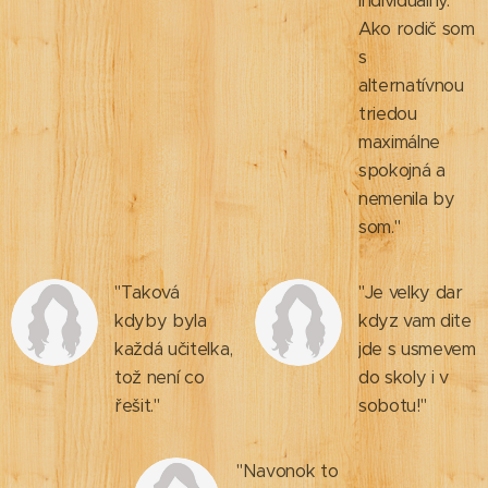
individuálny.
Ako rodič som
s
alternatívnou
triedou
maximálne
spokojná a
nemenila by
som."
"Taková
"Je velky dar
kdyby byla
kdyz vam dite
každá učitelka,
jde s usmevem
tož není co
do skoly i v
řešit."
sobotu!"
"Navonok to