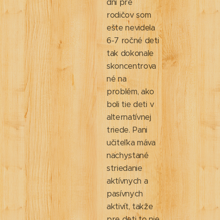
dni pre
rodičov som
ešte nevidela
6-7 ročné deti
tak dokonale
skoncentrova
né na
problém, ako
boli tie deti v
alternatívnej
triede. Pani
učiteľka máva
nachystané
striedanie
aktívnych a
pasívnych
aktivít, takže
pre deti to nie