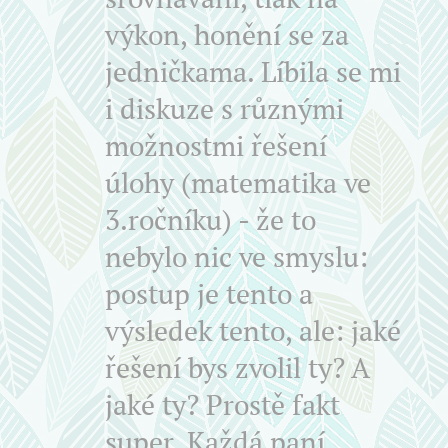
výkon, honění se za
jedničkama. Líbila se mi
i diskuze s různými
možnostmi řešení
úlohy (matematika ve
3.ročníku) - že to
nebylo nic ve smyslu:
postup je tento a
výsledek tento, ale: jaké
řešení bys zvolil ty? A
jaké ty? Prostě fakt
super. Každá paní