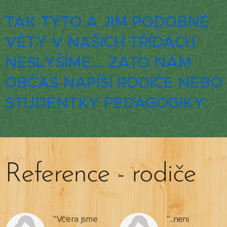
TAK TYTO A JIM PODOBNÉ
VĚTY V NAŠICH TŘÍDÁCH
NESLYŠÍME... ZATO NÁM
OBČAS NAPÍŠÍ RODIČE NEBO
STUDENTKY PEDAGOGIKY:
Reference - rodiče
"Včera jsme
"...neni