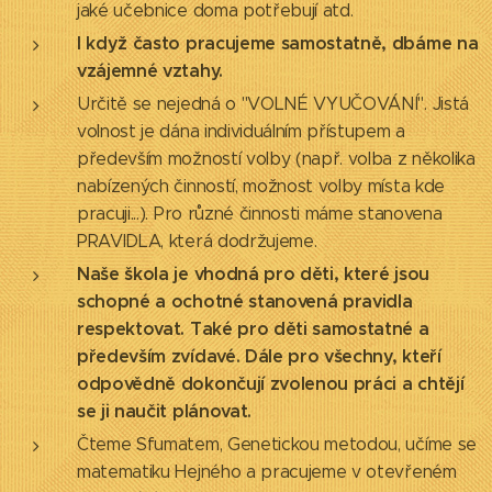
jaké učebnice doma potřebují atd.
I když často pracujeme samostatně, dbáme na
vzájemné vztahy.
Určitě se nejedná o "VOLNÉ VYUČOVÁNÍ". Jistá
volnost je dána individuálním přístupem a
především možností volby (např. volba z několika
nabízených činností, možnost volby místa kde
pracuji...). Pro různé činnosti máme stanovena
PRAVIDLA, která dodržujeme.
Naše škola je vhodná pro děti, které jsou
schopné a ochotné stanovená pravidla
respektovat. Také pro děti samostatné a
především zvídavé. Dále pro všechny, kteří
odpovědně dokončují zvolenou práci a chtějí
se ji naučit plánovat.
Čteme Sfumatem, Genetickou metodou, učíme se
matematiku Hejného a pracujeme v otevřeném