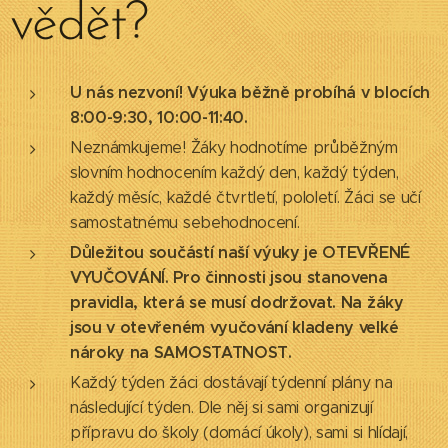
vědět?
U nás nezvoní! Výuka běžně probíhá v blocích
8:00-9:30, 10:00-11:40.
Neznámkujeme! Žáky hodnotíme průběžným
slovním hodnocením každý den, každý týden,
každý měsíc, každé čtvrtletí, pololetí. Žáci se učí
samostatnému sebehodnocení.
Důležitou součástí naší výuky je OTEVŘENÉ
VYUČOVÁNÍ. Pro činnosti jsou stanovena
pravidla, která se musí dodržovat. Na žáky
jsou v otevřeném vyučování kladeny velké
nároky na SAMOSTATNOST.
Každý týden žáci dostávají týdenní plány na
následující týden. Dle něj si sami organizují
přípravu do školy (domácí úkoly), sami si hlídají,