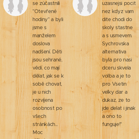
se zúčastnili
uzasnejsi pocit
"Otevřené
nez kdyz vam
hodiny" a byli
dite chodi do
jsme s
skoly stastne
manželem
a s usmevem.
doslova
Sychrovska
nadšení. Děti
alternativa
jsou sehrané,
byla pro nasi
vědí, co mají
dceru skvela
dělat, jak se k
volba a je to
sobě chovat,
pro Vsetin
je u nich
velky dar a
rozvíjena
dukaz, ze to
osobnost po
jde delat i jinak
všech
a ono to
stránkách...
funguje!"
Moc