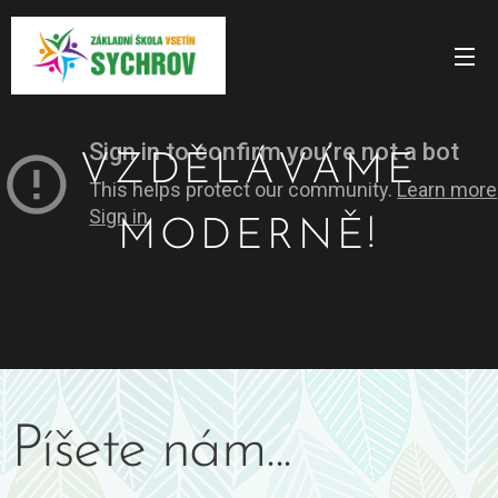
VZDĚLÁVÁME
MODERNĚ!
Píšete nám...