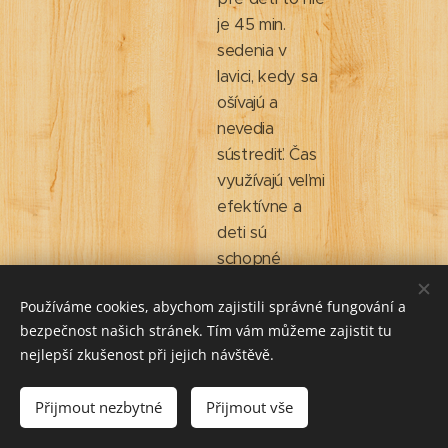
je 45 min.
sedenia v
lavici, kedy sa
ošívajú a
nevedia
sústrediť. Čas
využívajú veľmi
efektívne a
deti sú
schopné
pracovať
Používáme cookies, abychom zajistili správné fungování a
samostatne
bezpečnost našich stránek. Tím vám můžeme zajistit tu
alebo v
nejlepší zkušenost při jejich návštěvě.
spolupráci aj
bez priameho
Přijmout nezbytné
Přijmout vše
dozorovania
pani učiteľky.