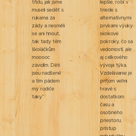
třídu, jak jsme
lepšie, robí v
museli sedět s
triede s
rukama za
alternatívnymi
zády a nesměli
prvkami výuky
se ani hnout,
skokové
tak tady těm
pokroky, čo sa
školáčkům
vedomostí, ale
mooooc
aj celkového
závidím. Děti
vývoja týka.
jsou nadšené
Vzdelávanie je
a tím pádem
pritom veľmi
my rodiče
hravé s
taky"
dostatkom
času a
osobného
priestoru,
prístup