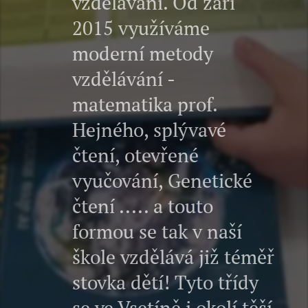
vzdělávání. Od září
2015 využíváme
moderní metody
vzdělávání -
matematika prof.
Hejného, splývavé
čtení, otevřené
vyučování, Genetické
čtení ..... a touto
formou se tak v naší
škole vzdělává již téměř
stovka dětí! Tyto třídy
se ve Vsetíně i okolí těší