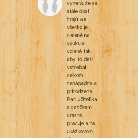
vyzerá, že sa
stále dosť
hrajú, ale
všetko je
cielené na
výuku a
volené tak,
aby to deti
vstrebali
celkom
nenápadne a
prirodzene.
Pani učiteĽka
s detičkami
krásne
pracuje a na
ukážkovom