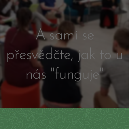
A sami se
přesvědčte, jak to u
nás "funguje"