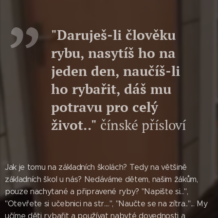
"Daruješ-li člověku
rybu, nasytíš ho na
jeden den, naučíš-li
ho rybařit, dáš mu
potravu pro celý
život.."
čínské přísloví
Jak je tomu na základních školách? Tedy na většině
základních škol u nás? Nedáváme dětem, našim žákům,
pouze nachytané a připravené ryby? "Napište si...",
"Otevřete si učebnici na str....", "Naučte se na zítra.."... My
učíme děti rybařit a používat nabyté dovednosti a