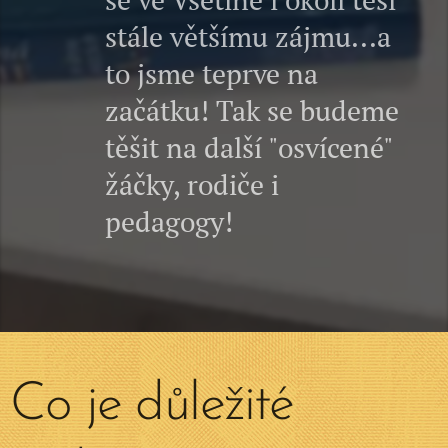
stále většímu zájmu...a
to jsme teprve na
začátku! Tak se budeme
těšit na další "osvícené"
žáčky, rodiče i
pedagogy!
Co je důležité