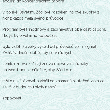
exkurzi do koncentračního tábora
v polské Osvětimi. Žáci byli rozděleni na dvě skupiny, z
nichž každá měla svého průvodce.
Program byl tříhodinový a žáci navštívili obě části tábora.
I když bylo velmi horké počasí,
bylo vidět, že žáky výklad od průvodců velmi zajímal.
Zvlášť v dnešní době, kdy se v různých
zemích znovu začínají znovu objevovat náznaky
antisemitismu je důležité, aby žáci toto
místo navštěvovali a viděli co znamená skutečné zlo a co
se již v budoucnu nikdy nesmí
zopakovat.