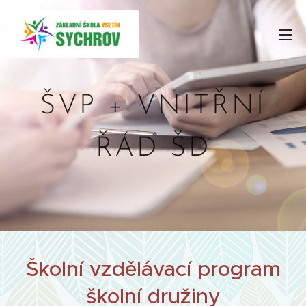
ŠVP + VNITŘNÍ
ŘÁD ŠD
Školní vzdělávací program
školní družiny