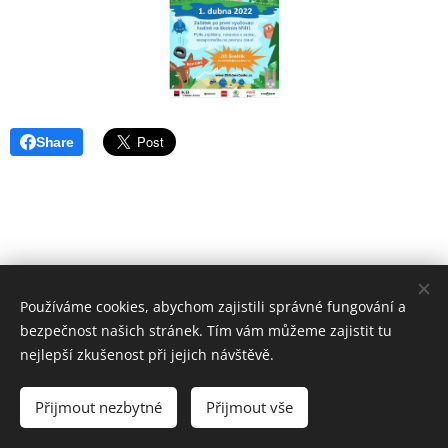
Share
Používáme cookies, abychom zajistili správné fungování a
bezpečnost našich stránek. Tím vám můžeme zajistit tu
nejlepší zkušenost při jejich návštěvě.
© 2017
ZÁKLADNÍ ŠKOLA VSETÍN, SYCHROV 97.
forM.
Přijmout nezbytné
Přijmout vše
Vytvořeno službou
Webnode
Cookies