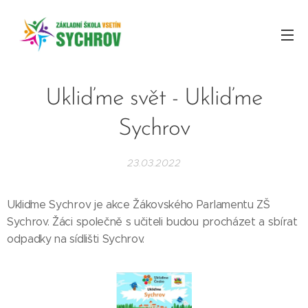
Ukliďme svět - Ukliďme
Sychrov
23.03.2022
Ukliďme Sychrov je akce Žákovského Parlamentu ZŠ
Sychrov. Žáci společně s učiteli budou procházet a sbírat
odpadky na sídlišti Sychrov.