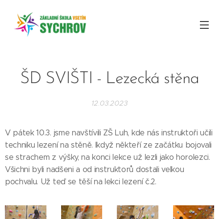
ŠD SVIŠTI - Lezecká stěna
12.03.2023
V pátek 10.3. jsme navštívili ZŠ Luh, kde nás instruktoři učili
techniku lezení na stěně. Ikdyž někteří ze začátku bojovali
se strachem z výšky, na konci lekce už lezli jako horolezci.
Všichni byli nadšeni a od instruktorů dostali velkou
pochvalu. Už teď se těší na lekci lezení č.2.