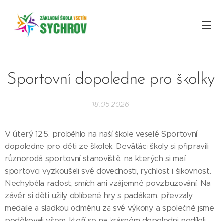
Sportovní dopoledne pro školky
18.05.2026
V úterý 12.5. proběhlo na naší škole veselé Sportovní
dopoledne pro děti ze školek. Dev´áťáci školy si připravili
různorodá sportovní stanoviště, na kterých si malí
sportovci vyzkoušeli své dovednosti, rychlost i šikovnost.
Nechyběla radost, smích ani vzájemné povzbuzování. Na
závěr si děti užily oblíbené hry s padákem, převzaly
medaile a sladkou odměnu za své výkony a společně jsme
poděkovali všem, kteří se na krásném dopoledni podíleli.