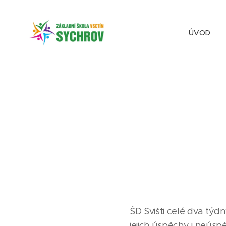
ÚVOD
ŠD Svišti celé dva týd
jejich úspěchy i neúsp