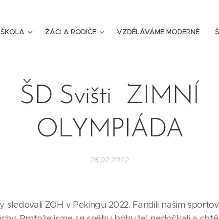
ŠKOLA
ŽÁCI A RODIČE
VZDĚLÁVÁME MODERNĚ
Š
ŠD Svišti ZIMNÍ
OLYMPIÁDA
28.02.2022
ny sledovali ZOH v Pekingu 2022. Fandili našim sporto
ěchy. Protože jsme se sněhu bohužel nedočkali a chtěl