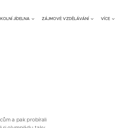
KOLNÍ JÍDELNA
ZÁJMOVÉ VZDĚLÁVÁNÍ
VÍCE
vcům a pak probírali
i si olympiádu taky