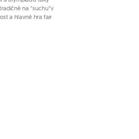
etradičně na "suchu"v
ost a hlavně hra fair