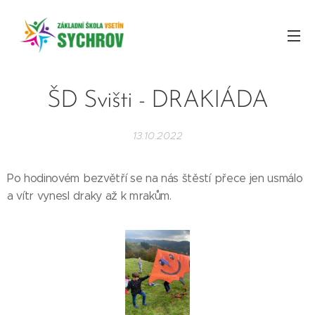
ŠD Svišti - DRAKIÁDA
13.10.2022
Po hodinovém bezvětří se na nás štěstí přece jen usmálo
a vítr vynesl draky až k mrakům.