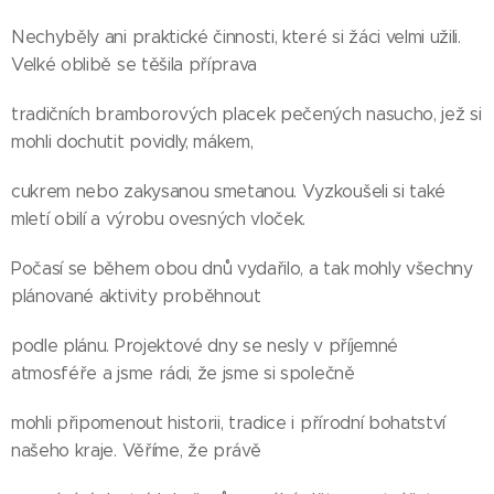
Nechyběly ani praktické činnosti, které si žáci velmi užili.
Velké oblibě se těšila příprava
tradičních bramborových placek pečených nasucho, jež si
mohli dochutit povidly, mákem,
cukrem nebo zakysanou smetanou. Vyzkoušeli si také
mletí obilí a výrobu ovesných vloček.
Počasí se během obou dnů vydařilo, a tak mohly všechny
plánované aktivity proběhnout
podle plánu. Projektové dny se nesly v příjemné
atmosféře a jsme rádi, že jsme si společně
mohli připomenout historii, tradice i přírodní bohatství
našeho kraje. Věříme, že právě