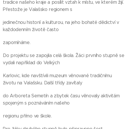
tradice našeho kraje a posílit vztah k místu, ve kterém žijí.
Přestože je Valašsko regionem s
jedinečnou historií a kulturou, na jeho bohaté dědictví v
každodenním životě často
zapomínáme.
Do projektu se zapojila celá škola. Žáci prvního stupně se
vydali například do Velkých
Karlovic, kde navštívili muzeum věnované tradičnímu
životu na Valašsku. Další třídy zavítaly
do Arboreta Semetín a zbytek času věnovaly aktivitám
spojeným s poznáváním našeho
regionu přímo ve škole.
Pro žáky druhého stupně bylo připraveno šest