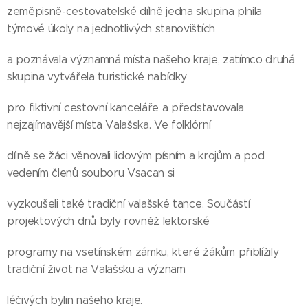
zeměpisně-cestovatelské dílně jedna skupina plnila
týmové úkoly na jednotlivých stanovištích
a poznávala významná místa našeho kraje, zatímco druhá
skupina vytvářela turistické nabídky
pro fiktivní cestovní kanceláře a představovala
nejzajímavější místa Valašska. Ve folklórní
dílně se žáci věnovali lidovým písním a krojům a pod
vedením členů souboru Vsacan si
vyzkoušeli také tradiční valašské tance. Součástí
projektových dnů byly rovněž lektorské
programy na vsetínském zámku, které žákům přiblížily
tradiční život na Valašsku a význam
léčivých bylin našeho kraje.