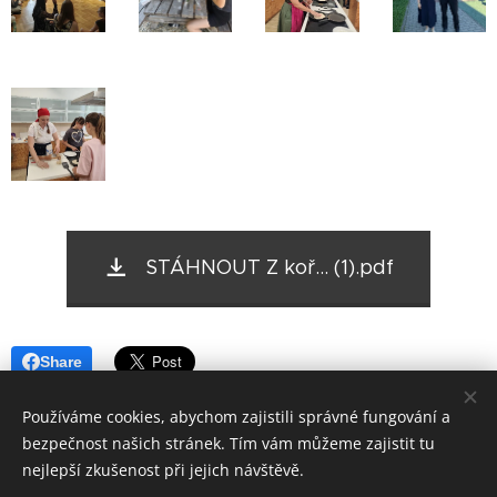
STÁHNOUT Z koř... (1).pdf
Share
Používáme cookies, abychom zajistili správné fungování a
bezpečnost našich stránek. Tím vám můžeme zajistit tu
nejlepší zkušenost při jejich návštěvě.