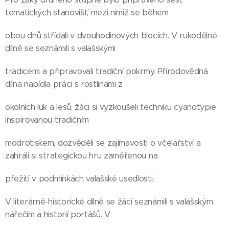
tematických stanovišť, mezi nimiž se během
obou dnů střídali v dvouhodinových blocích. V rukodělné
dílně se seznámili s valašskými
tradicemi a připravovali tradiční pokrmy. Přírodovědná
dílna nabídla práci s rostlinami z
okolních luk a lesů, žáci si vyzkoušeli techniku cyanotypie
inspirovanou tradičním
modrotiskem, dozvěděli se zajímavosti o včelařství a
zahráli si strategickou hru zaměřenou na
přežití v podmínkách valašské usedlosti.
V literárně-historické dílně se žáci seznámili s valašským
nářečím a historií portášů. V