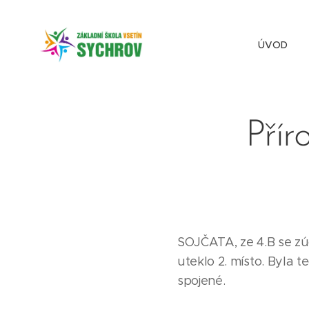
ÚVOD
Přír
SOJČATA, ze 4.B se zú
uteklo 2. místo. Byla 
spojené.