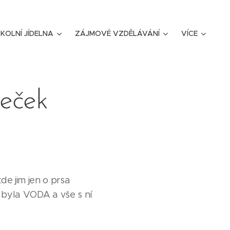
KOLNÍ JÍDELNA
ZÁJMOVÉ VZDĚLÁVÁNÍ
VÍCE
veček
e jim jen o prsa
m byla VODA a vše s ní