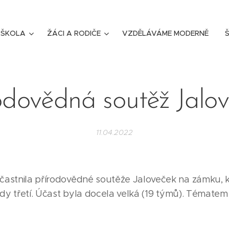
ŠKOLA
ŽÁCI A RODIČE
VZDĚLÁVÁME MODERNĚ
Š
odovědná soutěž Jalo
11.04.2022
častnila přírodovědné soutěže Jaloveček na zámku, kd
tedy třetí. Účast byla docela velká (19 týmů). Témate