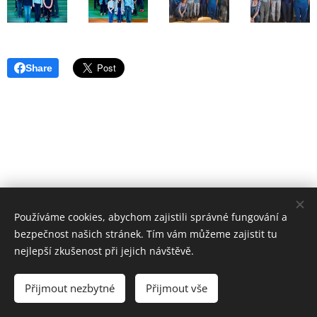
Share
Používáme cookies, abychom zajistili správné fungování a
bezpečnost našich stránek. Tím vám můžeme zajistit tu
nejlepší zkušenost při jejich návštěvě.
© 2017
ZÁKLADNÍ ŠKOLA VSETÍN, SYCHROV 97.
forM.
Přijmout nezbytné
Přijmout vše
Vytvořeno službou
Webnode
Cookies