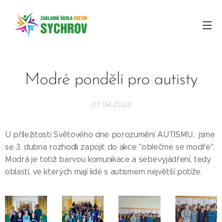
Modré pondělí pro autisty
07.04.2023
U příležitosti Světového dne porozumění AUTISMU, jsme
se 3. dubna rozhodli zapojit do akce "oblečme se modře".
Modrá je totiž barvou komunikace a sebevyjádření, tedy
oblastí, ve kterých mají lidé s autismem největší potíže.