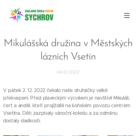
Mikulášská družina v Městských
lázních Vsetín
04.12.2022
V pátek 2. 12. 2022 čekalo naše druháčky velké
překvapení. Před plaveckým výcvikem je navštívil Mikuláš,
čert a anděl, kteří projížděli na koňském povozu centrem
Vsetína. Děti zazpívaly vánoční koledu a za odměnu
dostaly sladkosti.