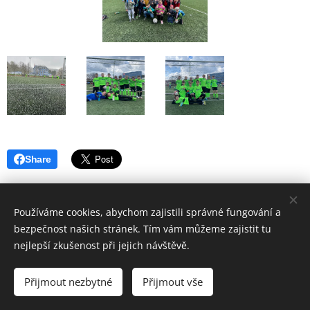
Share
Používáme cookies, abychom zajistili správné fungování a
bezpečnost našich stránek. Tím vám můžeme zajistit tu
nejlepší zkušenost při jejich návštěvě.
© 2017
ZÁKLADNÍ ŠKOLA VSETÍN, SYCHROV 97.
forM.
Přijmout nezbytné
Přijmout vše
Vytvořeno službou
Webnode
Cookies