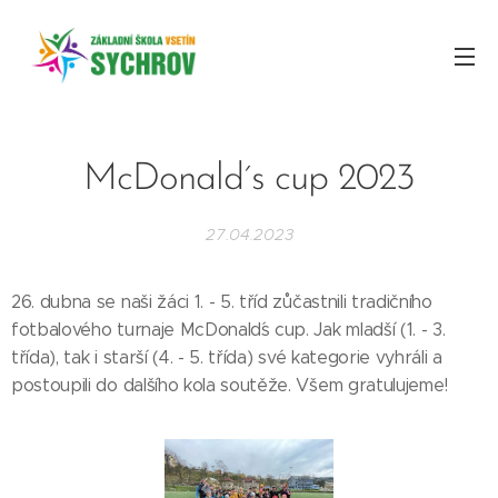
McDonald´s cup 2023
27.04.2023
26. dubna se naši žáci 1. - 5. tříd zůčastnili tradičního
fotbalového turnaje McDonald´s cup. Jak mladší (1. - 3.
třída), tak i starší (4. - 5. třída) své kategorie vyhráli a
postoupili do dalšího kola soutěže. Všem gratulujeme!