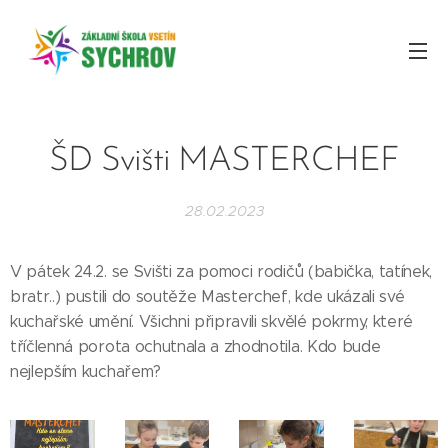
ŠD Svišti MASTERCHEF
28.02.2023
V pátek 24.2. se Svišti za pomoci rodičů (babička, tatínek,
bratr..) pustili do soutěže Masterchef, kde ukázali své
kuchařské umění. Všichni připravili skvělé pokrmy, které
tříčlenná porota ochutnala a zhodnotila. Kdo bude
nejlepším kuchařem?