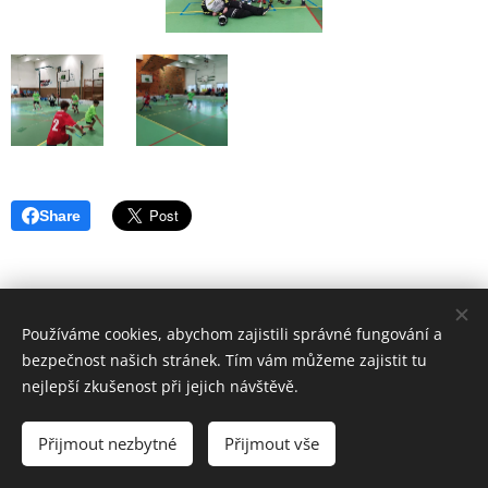
Share
Používáme cookies, abychom zajistili správné fungování a
bezpečnost našich stránek. Tím vám můžeme zajistit tu
nejlepší zkušenost při jejich návštěvě.
© 2017
ZÁKLADNÍ ŠKOLA VSETÍN, SYCHROV 97.
forM.
Přijmout nezbytné
Přijmout vše
Vytvořeno službou
Webnode
Cookies