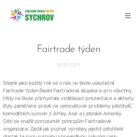
Fairtrade týden
14.05.2025
Stejně jako každý rok se u nás ve škole uskutečnil
Fairtrade týden.Školní Fairtradová skupina si pro všechny
třídy na škole přichystala vzdělávací prezentace a aktivity.
Byly zaměřené právě na celosvětové problémy pěstitelů
komoditních surovin z Afriky, Asie a Latinské Ameriky.
Děti se snažili porozumět principům Fairtradové
organizace. Zjistili jak poznat výrobky, jejichž pěstitelé
dostali za svou surovinu spravedlivou výkupní cenu.