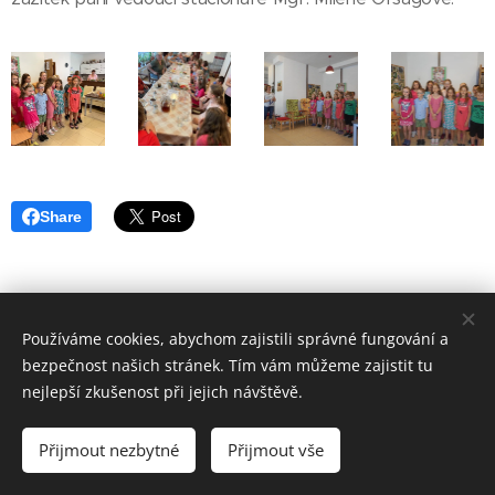
Share
Používáme cookies, abychom zajistili správné fungování a
bezpečnost našich stránek. Tím vám můžeme zajistit tu
nejlepší zkušenost při jejich návštěvě.
© 2017
ZÁKLADNÍ ŠKOLA VSETÍN, SYCHROV 97.
forM.
Přijmout nezbytné
Přijmout vše
Vytvořeno službou
Webnode
Cookies