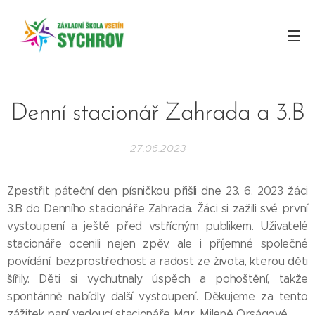
Denní stacionář Zahrada a 3.B
27.06.2023
Zpestřit páteční den písničkou přišli dne 23. 6. 2023 žáci
3.B do Denního stacionáře Zahrada. Žáci si zažili své první
vystoupení a ještě před vstřícným publikem. Uživatelé
stacionáře ocenili nejen zpěv, ale i příjemné společné
povídání, bezprostřednost a radost ze života, kterou děti
šířily. Děti si vychutnaly úspěch a pohoštění, takže
spontánně nabídly další vystoupení. Děkujeme za tento
zážitek paní vedoucí stacionáře Mgr. Mileně Orságové.