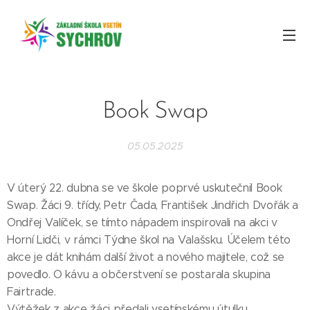
Book Swap
05.05.2025
V úterý 22. dubna se ve škole poprvé uskutečnil Book
Swap. Žáci 9. třídy, Petr Čada, František Jindřich Dvořák a
Ondřej Valíček, se tímto nápadem inspirovali na akci v
Horní Lidči, v rámci Týdne škol na Valašsku. Účelem této
akce je dát knihám další život a nového majitele, což se
povedlo. O kávu a občerstvení se postarala skupina
Fairtrade.
Výtěžek z akce žáci předali vsetínskému útulku.