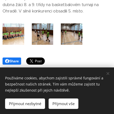
dubna žáci 8. a 9. třídy na basketbalovém turnaji na
Ohradě. V silné konkurenci obsadili 5. místo.
Share
Používáme cookies, abychom zajistili správné fungování a
bezpečnost našich stránek. Tím vám můžeme zajistit tu
nejlepší zkušenost při jejich návštěvě.
© 2017
ZÁKLADNÍ ŠKOLA VSETÍN, SYCHROV 97.
forM.
Přijmout nezbytné
Přijmout vše
Vytvořeno službou
Webnode
Cookies