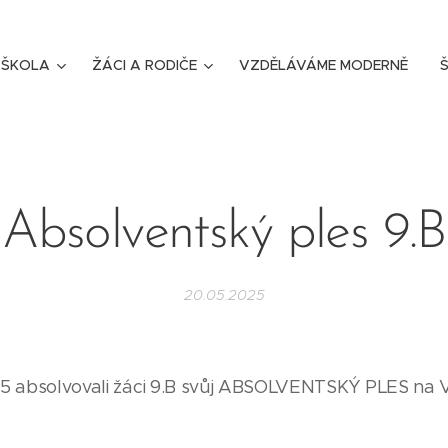
ŠKOLA
ŽÁCI A RODIČE
VZDĚLÁVÁME MODERNĚ
Š
Absolventský ples 9.B
20.05.2025
025 absolvovali žáci 9.B svůj ABSOLVENTSKÝ PLES 