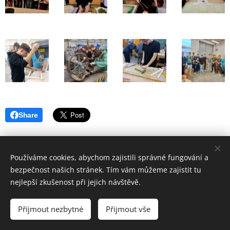
Share
Používáme cookies, abychom zajistili správné fungování a
bezpečnost našich stránek. Tím vám můžeme zajistit tu
nejlepší zkušenost při jejich návštěvě.
© 2017
ZÁKLADNÍ ŠKOLA VSETÍN, SYCHROV 97.
forM.
Přijmout nezbytné
Přijmout vše
Vytvořeno službou
Webnode
Cookies